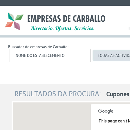
Buscador de empresas de Carballo:
TODAS AS ACTIVI
O máis buscado
RESULTADOS DA PROCURA:
Cupone
casa
,
calzados rodriguez
,
trillo
,
notario
,
anyra
keller
,
coches
,
This page can't 