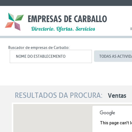
Buscador de empresas de Carballo:
TODAS AS ACTIVI
O máis buscado
RESULTADOS DA PROCURA:
Ventas
Íptica
,
notaria
,
zapatos
,
argos
,
casa de lema
,
zapatero
,
This page can't 